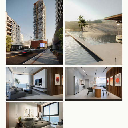
pela elegância do estilo mediterrâneo, o projeto traz à tona
a assinatura da
Nostracon Construtora
, reconhecida pelo
alto padrão construtivo e atenção aos detalhes.
Com apartamentos de 123 m² e 124 m² privativos, todos com
3 suítes e 2 vagas de garagem, o Positanni oferece plantas
amplas, living integrado, sacadas generosas com
churrasqueira e ambientes pensados para maximizar a
ventilação cruzada e a luz natural. Cada unidade conta com
infraestrutura completa para automação, água quente, ar-
condicionado tipo split, além de acabamentos como
porcelanato e rebaixo em gesso.
Localizado na Avenida Hironildo Conceição dos Santos, em
um dos bairros mais valorizados de Porto Belo – SC, o
Positanni está a apenas 10 minutos do mar. Sua arquitetura
imponente e contemporânea se destaca na paisagem
urbana, em um projeto que contempla mais de 20
pavimentos e uma vista panorâmica inigualável para quem
valoriza o privilégio de viver bem.