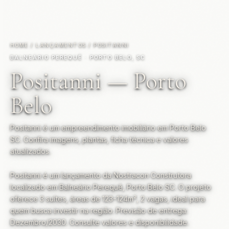
HOME
/
LANÇAMENTOS
/
POSITANNI
BALNEÁRIO PEREQUÊ · PORTO BELO, SC
Positanni — Porto
Belo
Positanni é um empreendimento imobiliário em Porto Belo
SC. Confira imagens, plantas, ficha técnica e valores
atualizados.
Positanni é um lançamento da Nostracon Construtora
localizado em Balneário Perequê, Porto Belo SC. O projeto
oferece 3 suítes, áreas de 123-124m², 2 vagas, ideal para
quem busca investir na região. Previsão de entrega:
Dezembro/2030. Consulte valores e disponibilidade.