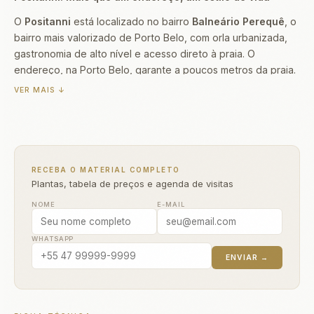
O
Positanni
está localizado no bairro
Balneário Perequê
, o
bairro mais valorizado de Porto Belo, com orla urbanizada,
gastronomia de alto nível e acesso direto à praia. O
endereço, na Porto Belo, garante a poucos metros da praia.
Concentra os empreendimentos de maior padrão da cidade,
VER MAIS ↓
com vista para o mar e infraestrutura completa, o que faz do
Positanni uma escolha estratégica para quem busca
qualidade de vida ou rentabilidade com locação.
O projeto do Positanni oferece unidades com 3 suítes,
RECEBA O MATERIAL COMPLETO
metragens de 123–124m², total de 48 unidades no
Plantas, tabela de preços e agenda de visitas
empreendimento. A estrutura conta com 2 vagas de
NOME
E-MAIL
garagem, entrega: dezembro/2030. Desenvolvido pela
Nostracon Construtora
, o empreendimento segue o
padrão construtivo da empresa, reconhecida por sua
WHATSAPP
atuação no litoral catarinense.
ENVIAR →
Com valores a partir de
R$ 1.725.920,00
, o Positanni se
posiciona no segmento
alto padrão
do mercado de Porto
Belo. Isso representa um valor de aproximadamente R$