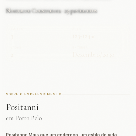
Nostracon Construtora · 29 pavimentos
SUÍTES
ÁREA
3
123-124
m²
VAGAS
ENTREGA
2
Dezembro/2030
SOBRE O EMPREENDIMENTO
Positanni
em Porto Belo
Positanni: Mais que um endereço, um estilo de vida