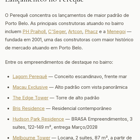
O Perequê concentra os lançamentos de maior padrão de
Porto Belo. As principais construtoras atuando no bairro
incluem
PH Praiholl
,
C'Seger
,
Artcon
,
Phacz
e a
Menegoi
—
fundada em 2001, uma das construtoras com maior histórico
de mercado atuando em Porto Belo.
Entre os empreendimentos de destaque no bairro:
Lagom Perequê
— Conceito escandinavo, frente mar
Macau Exclusive
— Alto padrão com vista panorâmica
The Edge Tower
— Torre de alto padrão
Bris Residence
— Residencial contemporâneo
Hudson Park Residence
— BRASA Empreendimentos, 3
suítes, 122–149 m², entrega Março/2028
Melbourne Tower
— Locana, 2 suítes, 87 m², a partir de