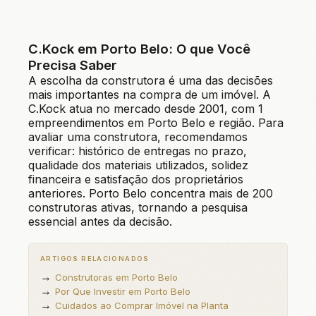
Os principais diferenciais da C.Kock incluem: mão de
material completo: plantas, tabela de preços atualizada,
obra própria — garantindo qualidade em cada detalhe;
condições de pagamento e acompanhamento durante
respeito a prazos — um compromisso com compradores
toda a negociação.
C.Kock em Porto Belo: O que Você
e investidores; plantas inteligentes — projetos que
Precisa Saber
maximizam espaço e funcionalidade; litoral catarinense
A escolha da construtora é uma das decisões
— expertise em regiões de alta valorização. Esses
mais importantes na compra de um imóvel. A
diferenciais se refletem na qualidade dos
C.Kock atua no mercado desde 2001, com 1
empreendimentos entregues e na satisfação dos
empreendimentos em Porto Belo e região. Para
proprietários.
avaliar uma construtora, recomendamos
verificar: histórico de entregas no prazo,
qualidade dos materiais utilizados, solidez
financeira e satisfação dos proprietários
anteriores. Porto Belo concentra mais de 200
construtoras ativas, tornando a pesquisa
essencial antes da decisão.
ARTIGOS RELACIONADOS
→
Construtoras em Porto Belo
→
Por Que Investir em Porto Belo
→
Cuidados ao Comprar Imóvel na Planta