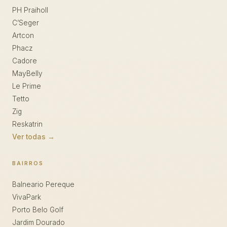
PH Praiholl
C’Seger
Artcon
Phacz
Cadore
MayBelly
Le Prime
Tetto
Zig
Reskatrin
Ver todas →
BAIRROS
Balneario Pereque
VivaPark
Porto Belo Golf
Jardim Dourado