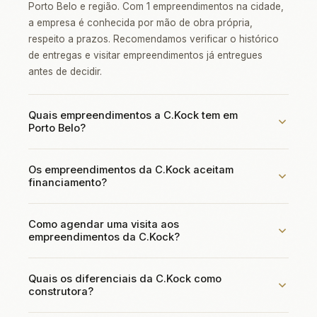
Porto Belo e região. Com 1 empreendimentos na cidade,
a empresa é conhecida por mão de obra própria,
respeito a prazos. Recomendamos verificar o histórico
de entregas e visitar empreendimentos já entregues
antes de decidir.
Quais empreendimentos a C.Kock tem em
Porto Belo?
A C.Kock possui os seguintes empreendimentos em
Os empreendimentos da C.Kock aceitam
Porto Belo: Catena Residence. Cada projeto tem
financiamento?
características únicas em termos de localização,
metragem e faixa de preço. Clique em cada
Sim, os empreendimentos da C.Kock geralmente aceitam
empreendimento acima para ver fotos, plantas e valores.
Como agendar uma visita aos
financiamento pelos principais bancos (Caixa
empreendimentos da C.Kock?
Econômica, Bradesco, Itaú, Banco do Brasil), além de
condições facilitadas direto com a construtora. Para
Para agendar visitas aos empreendimentos da C.Kock
imóveis na planta, o modelo mais comum é 30% durante
Quais os diferenciais da C.Kock como
em Porto Belo, entre em contato pelo WhatsApp (47)
a obra e 70% financiado na entrega. Entre em contato
construtora?
99170-2508. Nosso corretor Brian Reis (CRECI SC
pelo WhatsApp (47) 99170-2508 para simular.
56.920-F) oferece atendimento personalizado com