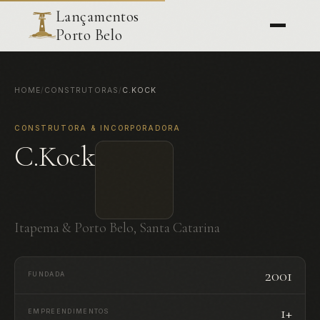
Lançamentos
Porto Belo
HOME
/
CONSTRUTORAS
/
C.KOCK
CONSTRUTORA & INCORPORADORA
C.Kock
Itapema & Porto Belo, Santa Catarina
2001
FUNDADA
1+
EMPREENDIMENTOS