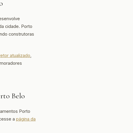
o
esenvolve
a cidade. Porto
indo construtoras
retor atualizado
,
e moradores
rto Belo
çamentos Porto
acesse a
página da