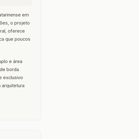
atarinense em
ões, o projeto
ural, oferece
ica que poucos
uplo e área
 de borda
e exclusivo
 arquitetura