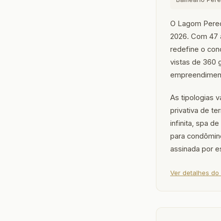
O Lagom Perequ
2026. Com 47 a
redefine o conc
vistas de 360 
empreendiment
As tipologias 
privativa de t
infinita, spa d
para condômino
assinada por es
Ver detalhes d