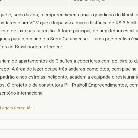
ê é, sem dúvida, o empreendimento mais grandioso do litoral c
ndares e um VGV que ultrapassa a marca histórica de R$ 3,5 bilh
eito de luxo para a região. A torre principal, de arquitetura escult
graus para o oceano e a Serra Catarinense — uma perspectiva ún
os no Brasil podem oferecer.
variam de apartamentos de 3 suítes a coberturas com pé-direito d
erraço. A área de lazer ocupa três andares completos, com piscina
e padrão cinco estrelas, heliponto, academia equipada e restaurant
s. O projeto é da construtora PH Praiholl Empreendimentos, com
critório internacional.
o Lagom Perequê →