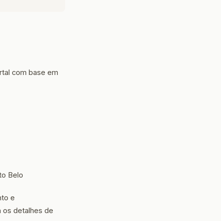
rtal com base em
to Belo
nto e
 os detalhes de