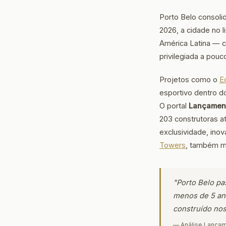
Porto Belo consoli
2026, a cidade no 
América Latina — co
privilegiada a pou
Projetos como o
E
esportivo dentro d
O portal
Lançament
203 construtoras a
exclusividade, ino
Towers
, também me
"Porto Belo pa
menos de 5 an
construído nos
— Análise Lançam