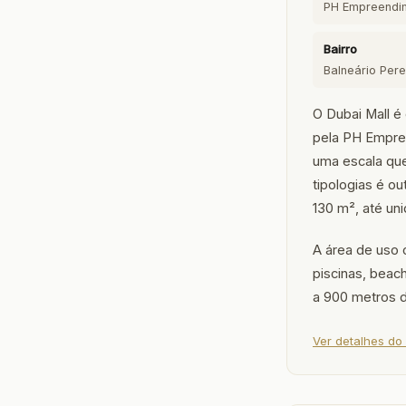
PH Empreendi
Bairro
Balneário Per
O Dubai Mall é
pela PH Empree
uma escala que
tipologias é o
130 m², até un
A área de uso 
piscinas, beach
a 900 metros d
Ver detalhes do