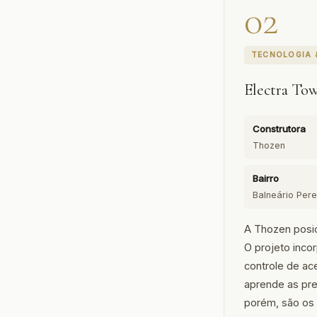
02
TECNOLOGIA 
Electra To
Construtora
Thozen
Bairro
Balneário Per
A Thozen posic
O projeto incor
controle de ac
aprende as pre
porém, são os