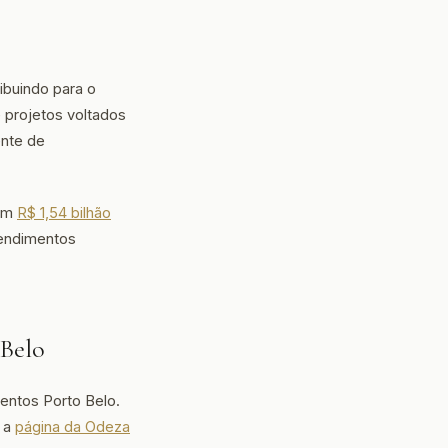
buindo para o
 projetos voltados
ente de
com
R$ 1,54 bilhão
eendimentos
Belo
ntos Porto Belo.
e a
página da Odeza