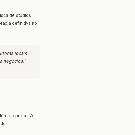
usca de studios
adia definitiva no
utoras locais
e negócios."
além do preço. A
dor: