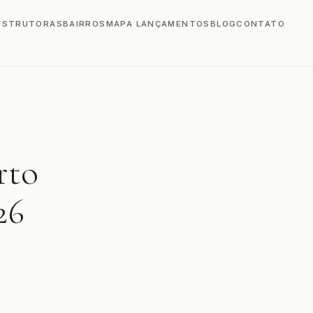
NSTRUTORAS
BAIRROS
MAPA LANÇAMENTOS
BLOG
CONTATO
rto
26