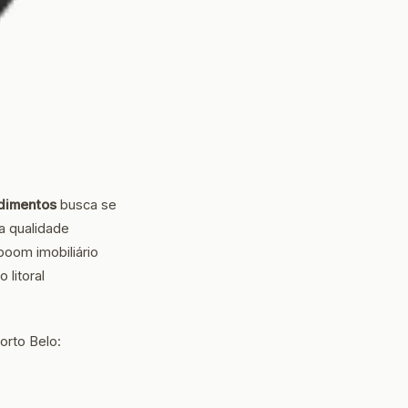
dimentos
busca se
a qualidade
boom imobiliário
litoral
orto Belo: