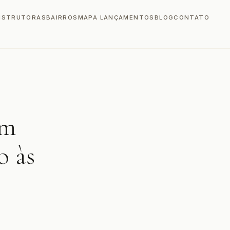
NSTRUTORAS
BAIRROS
MAPA LANÇAMENTOS
BLOG
CONTATO
em
o às