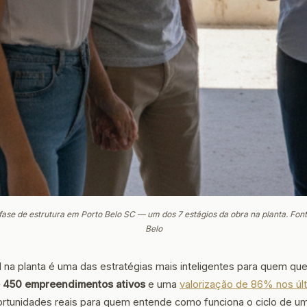
se de estrutura em Porto Belo SC — um dos 7 estágios da obra na planta. Fon
Belo
na planta é uma das estratégias mais inteligentes para quem quer
 450 empreendimentos ativos
e uma
valorização de 86% nos úl
rtunidades reais para quem entende como funciona o ciclo de um