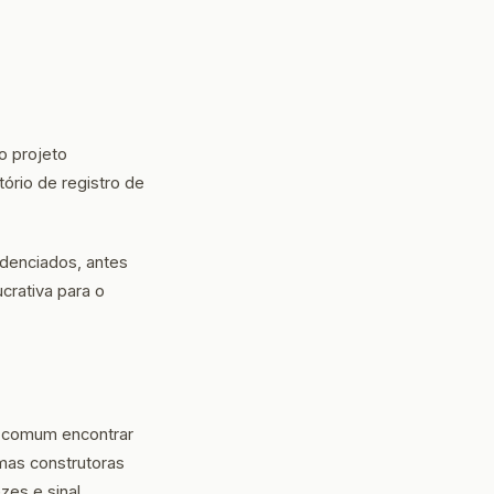
o projeto
tório de registro de
edenciados, antes
crativa para o
é comum encontrar
umas construtoras
es e sinal