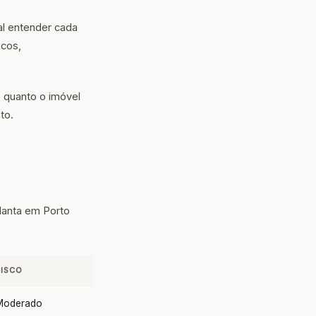
l entender cada
scos,
 quanto o imóvel
to.
lanta em Porto
RISCO
Moderado