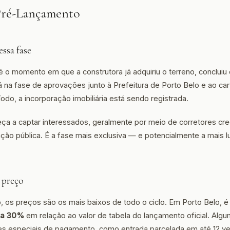
 Pré-Lançamento
ssa fase
 o momento em que a construtora já adquiriu o terreno, concluiu 
á na fase de aprovações junto à Prefeitura de Porto Belo e ao car
odo, a incorporação imobiliária está sendo registrada.
ça a captar interessados, geralmente por meio de corretores cr
ção pública. É a fase mais exclusiva — e potencialmente a mais lu
 preço
 os preços são os mais baixos de todo o ciclo. Em Porto Belo, 
 a 30%
em relação ao valor de tabela do lançamento oficial. Alg
s especiais de pagamento, como entrada parcelada em até 12 vez