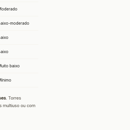
Moderado
Baixo-moderado
Baixo
Baixo
uito baixo
Mínimo
ses
. Torres
s multiuso ou com