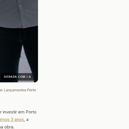
GERADA COM I.A
te: Lançamentos Porto
 investir em Porto
timos 3 anos
, a
a obra.