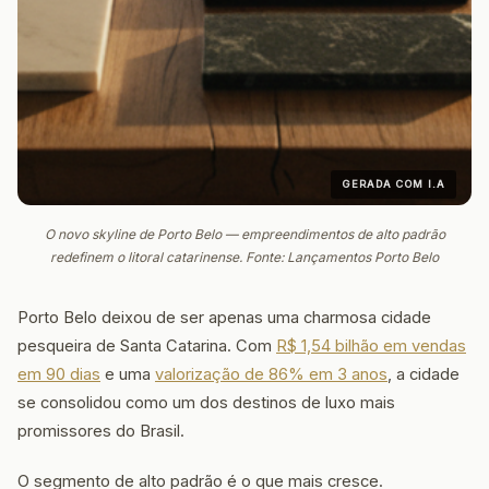
GERADA COM I.A
O novo skyline de Porto Belo — empreendimentos de alto padrão
redefinem o litoral catarinense. Fonte: Lançamentos Porto Belo
Porto Belo deixou de ser apenas uma charmosa cidade
pesqueira de Santa Catarina. Com
R$ 1,54 bilhão em vendas
em 90 dias
e uma
valorização de 86% em 3 anos
, a cidade
se consolidou como um dos destinos de luxo mais
promissores do Brasil.
O segmento de alto padrão é o que mais cresce.