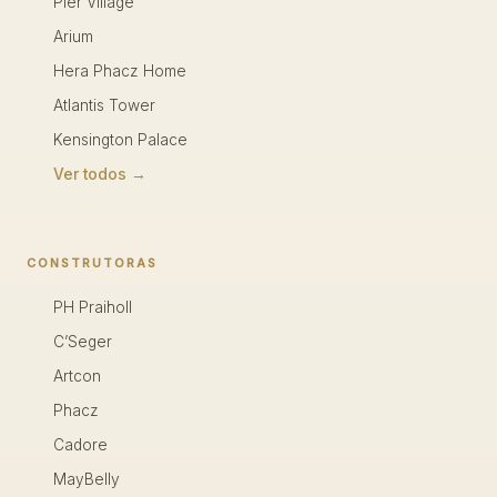
Pier Village
Arium
Hera Phacz Home
Atlantis Tower
Kensington Palace
Ver todos →
CONSTRUTORAS
PH Praiholl
C’Seger
Artcon
Phacz
Cadore
MayBelly