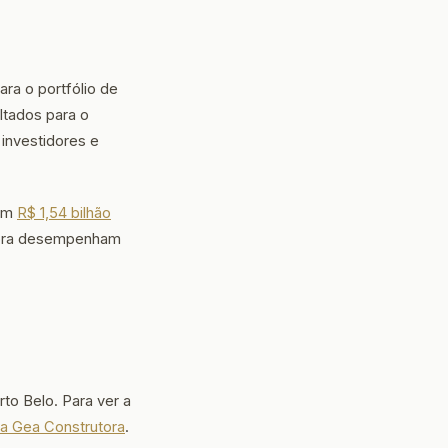
ra o portfólio de
ltados para o
investidores e
com
R$ 1,54 bilhão
utora desempenham
o Belo. Para ver a
da Gea Construtora
.