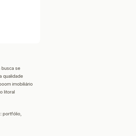
a
busca se
a qualidade
boom imobiliário
litoral
 portfólio,