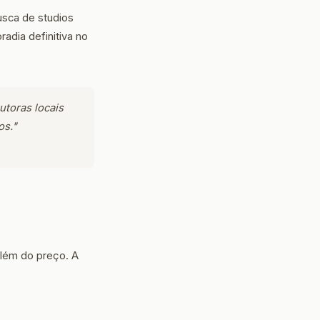
usca de studios
adia definitiva no
utoras locais
os."
além do preço. A