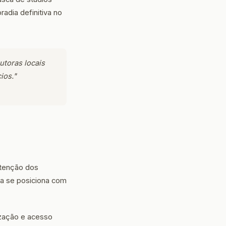
adia definitiva no
utoras locais
ios."
atenção dos
ra se posiciona com
ização e acesso