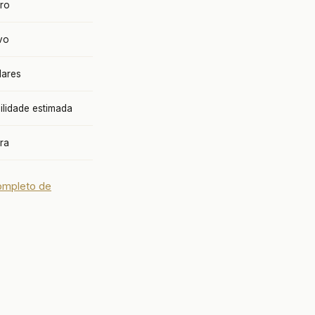
rro
vo
lares
lidade estimada
ora
ompleto de