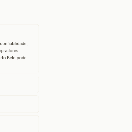
onfiabilidade,
ompradores
orto Belo pode