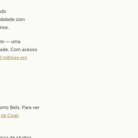
ndo
ilidade com
ense.
elo — uma
idade. Com acesso
0 milhões em
rto Belo. Para ver
 da Coap
usca de studios