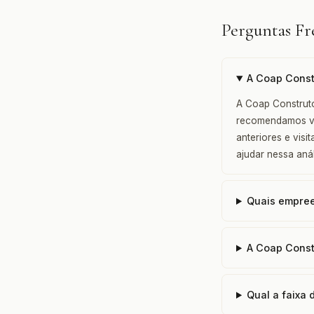
Perguntas F
A Coap Const
A Coap Construto
recomendamos ver
anteriores e vis
ajudar nessa anál
Quais empree
A Coap Const
Qual a faixa