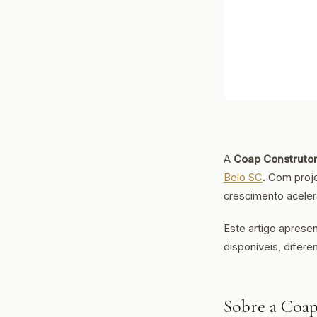
A
Coap Construto
Belo SC
. Com proj
crescimento acele
Este artigo aprese
disponíveis, difer
Sobre a Coa