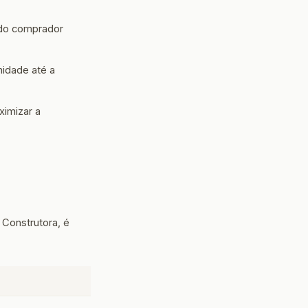
 do comprador
idade até a
imizar a
 Construtora, é