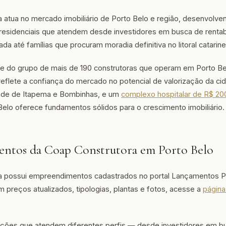
 atua no mercado imobiliário de Porto Belo e região, desenvolve
esidenciais que atendem desde investidores em busca de rentab
a até famílias que procuram moradia definitiva no litoral catarin
te do grupo de mais de 190 construtoras que operam em Porto B
eflete a confiança do mercado no potencial de valorização da c
dade de Itapema e Bombinhas, e um
complexo hospitalar de R$ 20
 Belo oferece fundamentos sólidos para o crescimento imobiliário.
ntos da Coap Construtora em Porto Belo
a possui empreendimentos cadastrados no portal Lançamentos Po
m preços atualizados, tipologias, plantas e fotos, acesse a
página
 opções que atendem diferentes perfis — desde investidores em b