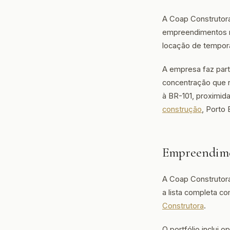
A Coap Construtora
empreendimentos r
locação de temporad
A empresa faz par
concentração que r
à BR-101, proximi
construção
, Porto
Empreendime
A Coap Construtor
a lista completa co
Construtora
.
O portfólio inclui