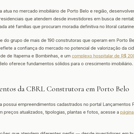
 atua no mercado imobiliário de Porto Belo e região, desenvolv
esidenciais que atendem desde investidores em busca de rentab
a até famílias que procuram moradia definitiva no litoral catarin
te do grupo de mais de 190 construtoras que operam em Porto B
eflete a confiança do mercado no potencial de valorização da c
dade de Itapema e Bombinhas, e um
complexo hospitalar de R$ 20
 Belo oferece fundamentos sólidos para o crescimento imobiliário.
ntos da CBRL Construtora em Porto Belo
a possui empreendimentos cadastrados no portal Lançamentos Po
m preços atualizados, tipologias, plantas e fotos, acesse a
págin
 opções que atendem diferentes perfis — desde investidores em b