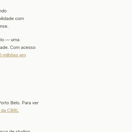
endo
ilidade com
ense.
elo — uma
idade. Com acesso
0 milhões em
rto Belo. Para ver
a da CBRL
usca de studios