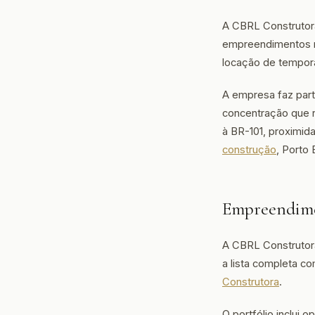
A CBRL Construtora
empreendimentos r
locação de temporad
A empresa faz par
concentração que r
à BR-101, proximi
construção
, Porto
Empreendime
A CBRL Construtor
a lista completa co
Construtora
.
O portfólio inclui