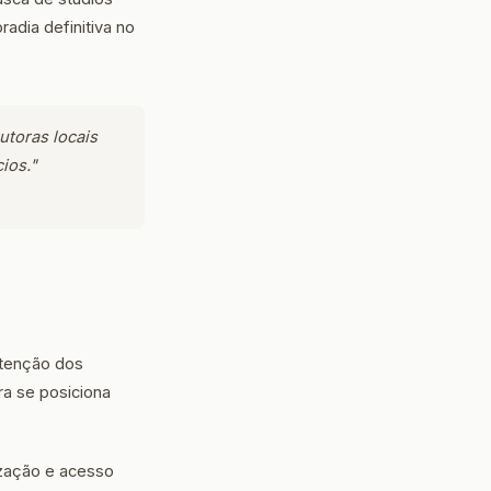
adia definitiva no
utoras locais
ios."
atenção dos
ra se posiciona
ização e acesso