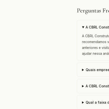
Perguntas F
A CBRL Const
A CBRL Construto
recomendamos ver
anteriores e vis
ajudar nessa anál
Quais empree
A CBRL Const
Qual a faixa