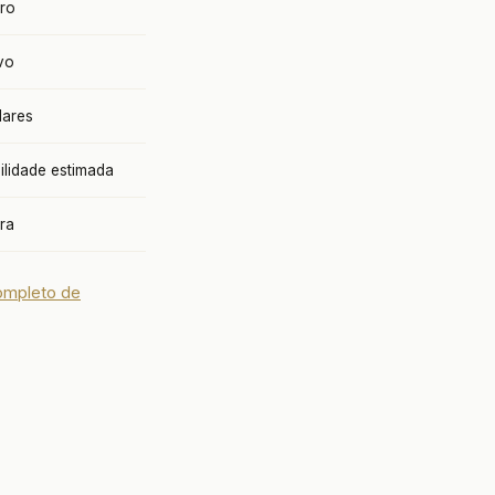
rro
vo
lares
lidade estimada
ora
ompleto de