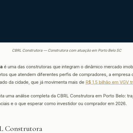
CBRL Construtora — Construtora com atuação em Porto Belo SC
ra
é uma das construtoras que integram o dinâmico mercado imobi
etos que atendem diferentes perfis de compradores, a empresa co
rado da cidade, que já movimenta mais de
R$ 1,5 bilhão em VGV tr
nta uma análise completa da CBRL Construtora em Porto Belo: traj
enciais e o que esperar como investidor ou comprador em 2026.
L Construtora