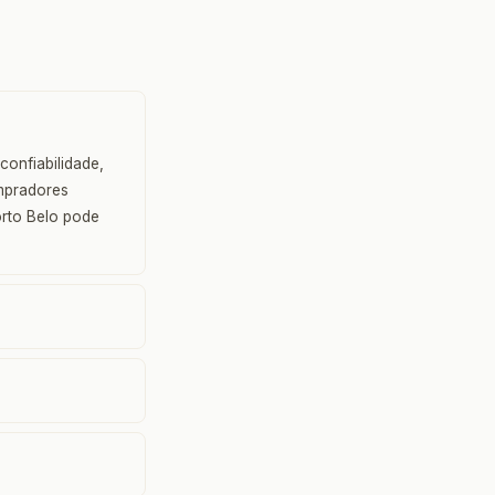
onfiabilidade,
ompradores
orto Belo pode