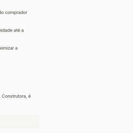
 do comprador
idade até a
imizar a
 Construtora, é