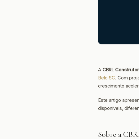
A
CBRL Construto
Belo SC
. Com proj
crescimento acele
Este artigo aprese
disponíveis, difer
Sobre a CBR