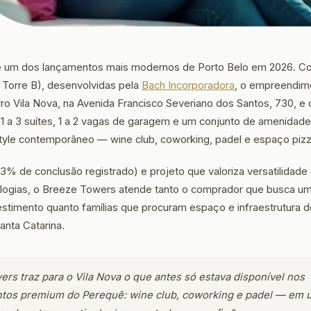
 um dos lançamentos mais modernos de Porto Belo em 2026. Co
e Torre B), desenvolvidas pela
Bach Incorporadora
, o empreendim
rro Vila Nova, na Avenida Francisco Severiano dos Santos, 730, e
 a 3 suítes, 1 a 2 vagas de garagem e um conjunto de amenidade
style contemporâneo — wine club, coworking, padel e espaço pizz
3% de conclusão registrado) e projeto que valoriza versatilidade
ologias, o Breeze Towers atende tanto o comprador que busca u
stimento quanto famílias que procuram espaço e infraestrutura d
Santa Catarina.
rs traz para o Vila Nova o que antes só estava disponível nos
os premium do Perequê: wine club, coworking e padel — em 