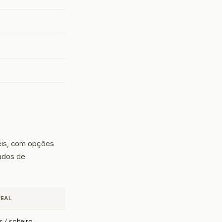
veis, com opções
iados de
DEAL
r / solteiro