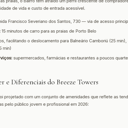
as praias, o bairro tem atraído um perfil crescente de comprado
alidade de vida e custo de entrada acessível.
ida Francisco Severiano dos Santos, 730 — via de acesso principa
:
15 minutos de carro para as praias de Porto Belo
s, facilitando o deslocamento para Balneário Camboriú (25 min), 
5 min)
viços:
supermercados, farmácias e restaurantes a poucos quarte
er e Diferenciais do Breeze Towers
i projetado com um conjunto de amenidades que reflete as tendê
as pelo público jovem e profissional em 2026: