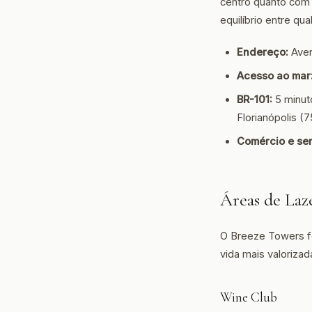
centro quanto com 
equilíbrio entre qu
Endereço:
Aven
Acesso ao mar
BR-101:
5 minuto
Florianópolis (7
Comércio e ser
Áreas de Laz
O Breeze Towers fo
vida mais valorizad
Wine Club