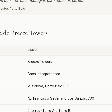
 duas torres e tipologias para todos os perfis."
entos Porto Belo
a do Breeze Towers
DADO
Breeze Towers
Bach Incorporadora
Vila Nova, Porto Belo SC
Av. Francisco Severiano dos Santos, 730
2 torres (Torre A e Torre B)