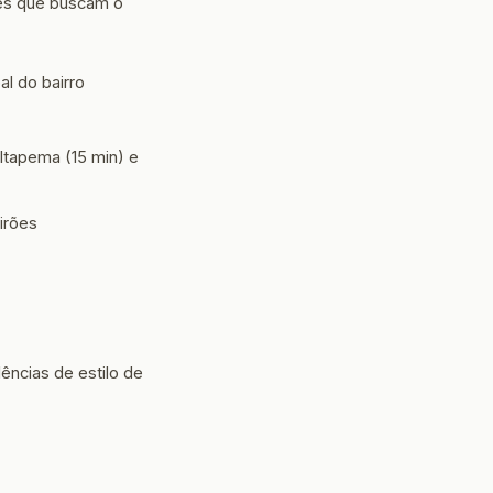
res que buscam o
l do bairro
Itapema (15 min) e
irões
ncias de estilo de