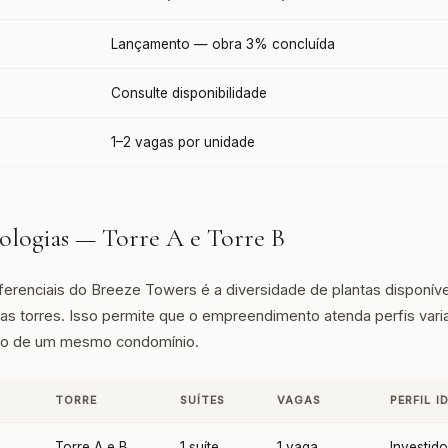
Lançamento — obra 3% concluída
Consulte disponibilidade
1–2 vagas por unidade
pologias — Torre A e Torre B
erenciais do Breeze Towers é a diversidade de plantas disponí
duas torres. Isso permite que o empreendimento atenda perfis var
ro de um mesmo condomínio.
TORRE
SUÍTES
VAGAS
PERFIL I
Torre A e B
1 suíte
1 vaga
Investido