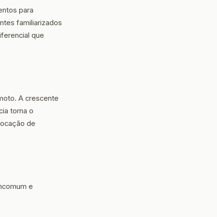
entos para
ntes familiarizados
iferencial que
emoto. A crescente
ia torna o
 locação de
 incomum e