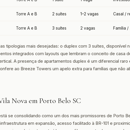
Torre A e B
2 suítes
1–2 vagas
Casal / 
Torre A e B
3 suítes
2 vagas
Família /
s tipologias mais desejadas: o duplex com 3 suítes, disponível n
entos integrados com layouts que lembram o conceito de casa d
tical. A presença de apartamentos duplex é um diferencial rar
 confere ao Breeze Towers um apelo extra para famílias que não
 Vila Nova em Porto Belo SC
stá se consolidando como um dos mais promissores de Porto Be
nfraestrutura em expansão, acesso facilitado à BR-101 e proxim