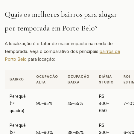
Quais os melhores bairros para alugar
por temporada em Porto Belo?
A localização é o fator de maior impacto na renda de
temporada. Veja o comparativo dos principais
bairros de
Porto Belo
para locação:
OCUPAÇÃO
OCUPAÇÃO
DIÁRIA
ROI
BAIRRO
ALTA
BAIXA
STUDIO
ESTI
Perequê
R$
(1ª
90–95%
45–55%
400–
7–10
quadra)
650
Perequê
R$
(2ª
80–90%
38–48%
300–
6–8