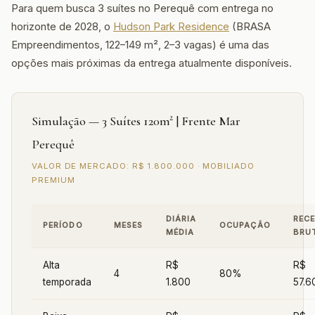
Para quem busca 3 suítes no Perequê com entrega no
horizonte de 2028, o
Hudson Park Residence
(BRASA
Empreendimentos, 122–149 m², 2–3 vagas) é uma das
opções mais próximas da entrega atualmente disponíveis.
Simulação — 3 Suítes 120m² | Frente Mar
Perequê
VALOR DE MERCADO: R$ 1.800.000 · MOBILIADO
PREMIUM
DIÁRIA
RECE
PERÍODO
MESES
OCUPAÇÃO
MÉDIA
BRU
Alta
R$
R$
4
80%
temporada
1.800
57.6