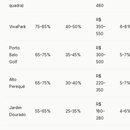
quadra)
480
R$
VivaPark
75–85%
40–50%
350–
6–8
550
Porto
R$
Belo
65–75%
35–45%
300–
5–7
Golf
500
R$
Alto
65–75%
30–40%
220–
5–7
Perequê
350
R$
Jardim
55–65%
25–35%
180–
4–6
Dourado
280