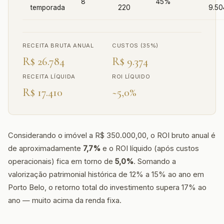
8
45%
temporada
220
9.50
RECEITA BRUTA ANUAL
CUSTOS (35%)
R$ 26.784
R$ 9.374
RECEITA LÍQUIDA
ROI LÍQUIDO
R$ 17.410
~5,0%
Considerando o imóvel a R$ 350.000,00, o ROI bruto anual é
de aproximadamente
7,7%
e o ROI líquido (após custos
operacionais) fica em torno de
5,0%
. Somando a
valorização patrimonial histórica de 12% a 15% ao ano em
Porto Belo, o retorno total do investimento supera 17% ao
ano — muito acima da renda fixa.