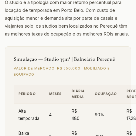
O studio é a tipologia com maior retorno percentual para
locação de temporada em Porto Belo. Com custo de
aquisição menor e demanda alta por parte de casais e
viajantes solo, os studios bem localizados no Perequê têm
as melhores taxas de ocupação e os melhores ROIs anuais.
Simulação — Studio 35m² | Balneário Perequê
VALOR DE MERCADO: R$ 350.000 · MOBILIADO E
EQUIPADO
DIÁRIA
RECE
PERÍODO
MESES
OCUPAÇÃO
MÉDIA
BRU
Alta
R$
R$
4
90%
temporada
480
17.2
Baixa
R$
R$