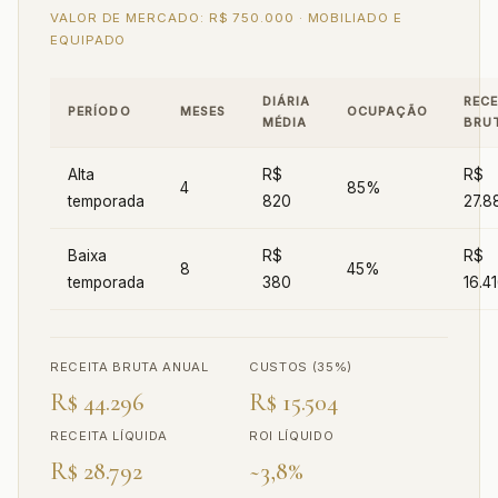
VALOR DE MERCADO: R$ 750.000 · MOBILIADO E
EQUIPADO
DIÁRIA
RECE
PERÍODO
MESES
OCUPAÇÃO
MÉDIA
BRU
Alta
R$
R$
4
85%
temporada
820
27.8
Baixa
R$
R$
8
45%
temporada
380
16.4
RECEITA BRUTA ANUAL
CUSTOS (35%)
R$ 44.296
R$ 15.504
RECEITA LÍQUIDA
ROI LÍQUIDO
R$ 28.792
~3,8%