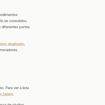
endimentos
lo se consolidou
e diferentes portes
retor atualizado
,
e moradores
. Para ver a lista
v Selent
.
usca de studios