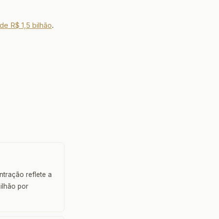
de R$ 1,5 bilhão
.
tração reflete a
ilhão por