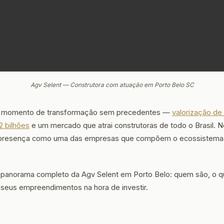
Agv Selent — Construtora com atuação em Porto Belo SC
um momento de transformação sem precedentes —
valorização d
2 bilhões
e um mercado que atrai construtoras de todo o Brasil. N
resença como uma das empresas que compõem o ecossistema im
m panorama completo da Agv Selent em Porto Belo: quem são, o 
 seus empreendimentos na hora de investir.