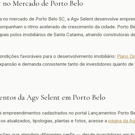
t no Mercado de Porto Belo
a no mercado de Porto Belo SC, a Agv Selent desenvolve empre
companham o ritmo acelerado de crescimento da cidade. Porto Be
ais polos imobiliários de Santa Catarina, atraindo construtoras d
ondições favoráveis para o desenvolvimento imobiliário:
Plano Di
expansão e demanda consistente tanto de investidores quanto d
ntos da Agv Selent em Porto Belo
i empreendimentos cadastrados no portal Lançamentos Porto Belo
s atualizados, tipologias, plantas e fotos, acesse a
página da Ag
 opções que atendem diferentes perfis — desde investidores em b