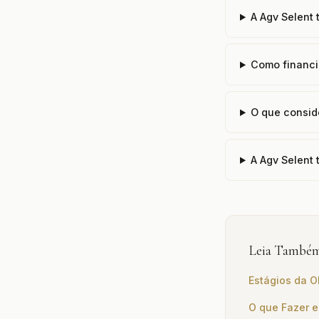
A Agv Selent
Como financi
O que consid
A Agv Selent
Leia També
Estágios da O
O que Fazer e