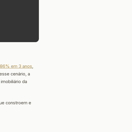
e 86% em 3 anos
,
esse cenário, a
obiliário da
que constroem e