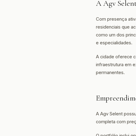
A Agv Selen
Com presença ativ
residenciais que a
como um dos princip
e especialidades.
A cidade oferece c
infraestrutura em 
permanentes.
Empreendime
A Agv Selent possu
completa com preço
O portfólio inclui