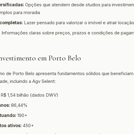
ersificadas:
Opções que atendem desde studios para investimen
mplos para moradia
completas:
Lazer pensado para valorizar o imóvel e atrair locaç
:
Informações claras sobre preços, prazos e condições de paga
nvestimento em Porto Belo
rio de Porto Belo apresenta fundamentos sólidos que beneficiam
ade, incluindo a Agv Selent:
R$ 1,54 bilhão (dados DWV)
anos:
86,44%
tuando:
190+
os ativos:
450+