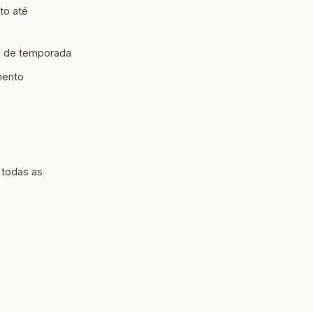
to até
ão de temporada
mento
 todas as