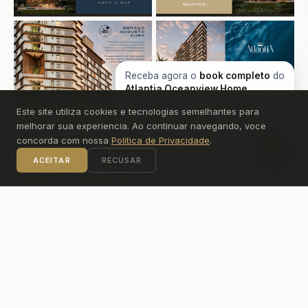
Receba agora o
book completo
do
+15
Atlantia Oceanview Home
Boutique
pelo WhatsApp!
Este site utiliza cookies e tecnologias semelhantes para
VER MAIS FOTOS
TELA CHEIA (19 FOTOS)
melhorar sua experiencia. Ao continuar navegando, voce
concorda com nossa
Politica de Privacidade
.
ACEITAR
RECUSAR
PLANTAS E TIPOLOGIAS