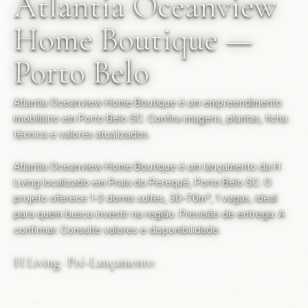
Atlantia Oceanview
Home Boutique —
Porto Belo
Atlantia Oceanview Home Boutique é um empreendimento
imobiliário em Porto Belo SC. Confira imagens, plantas, ficha
técnica e valores atualizados.
Atlantia Oceanview Home Boutique é um lançamento da H
Living localizado em Praia do Perequê, Porto Belo SC. O
projeto oferece 1–2 dorms suítes, 30–70m², 1 vagas, ideal
para quem busca investir na região. Previsão de entrega: A
confirmar. Consulte valores e disponibilidade.
H Living · Pré-Lançamento
SUÍTES
ÁREA