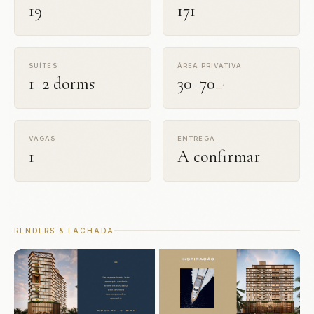
19
171
SUÍTES
ÁREA PRIVATIVA
1–2 dorms
30–70
m²
VAGAS
ENTREGA
1
A confirmar
RENDERS & FACHADA