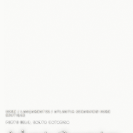
HOME
/
LANÇAMENTOS
/
ATLANTIA OCEANVIEW HOME
BOUTIQUE
PORTO BELO, SANTA CATARINA