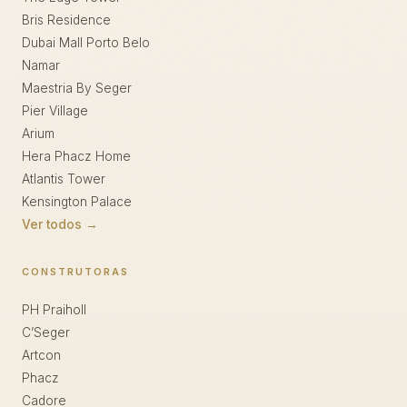
Bris Residence
Dubai Mall Porto Belo
Namar
Maestria By Seger
Pier Village
Arium
Hera Phacz Home
Atlantis Tower
Kensington Palace
Ver todos →
CONSTRUTORAS
PH Praiholl
C’Seger
Artcon
Phacz
Cadore