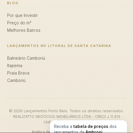
BLOG
Por que Investir
Preço do m²
Melhores Bairros
LANÇAMENTOS NO LITORAL DE SANTA CATARINA
Balneário Camboriú
Itapema
Praia Brava
Camboriú
© 2026 Lançamentos Porto Belo. Todos os direitos reservados.
· REALIZATTO NEGÓCIOS IMOBILIÁRIOS LTDA - CRECI J 11.913 ·
CNPJ: 47.911.046/0001-26
Receba a
tabela de preços
dos
Política de Privacidade
lançamentos da
·
Termos de Uso
Ambrosi