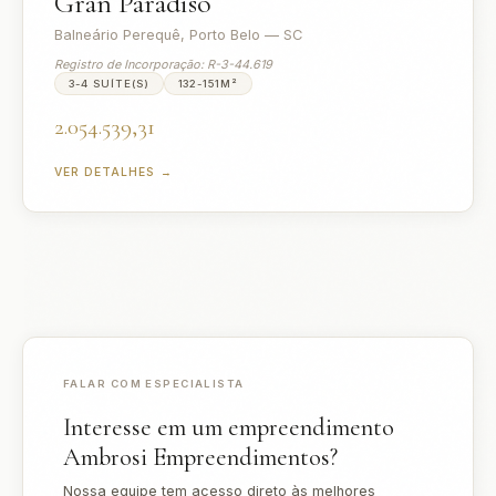
Gran Paradiso
Balneário Perequê, Porto Belo — SC
Registro de Incorporação: R-3-44.619
3-4 SUÍTE(S)
132-151M²
2.054.539,31
VER DETALHES →
FALAR COM ESPECIALISTA
Interesse em um empreendimento
Ambrosi Empreendimentos?
Nossa equipe tem acesso direto às melhores