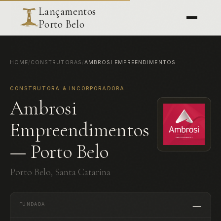
Lançamentos
Porto Belo
HOME
/
CONSTRUTORAS
/
AMBROSI EMPREENDIMENTOS
CONSTRUTORA & INCORPORADORA
Ambrosi
Empreendimentos
— Porto Belo
Porto Belo, Santa Catarina
—
FUNDADA