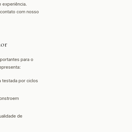
 experiência.
 contato com nosso
dor
mportantes para o
epresenta:
 testada por ciclos
constroem
alidade de