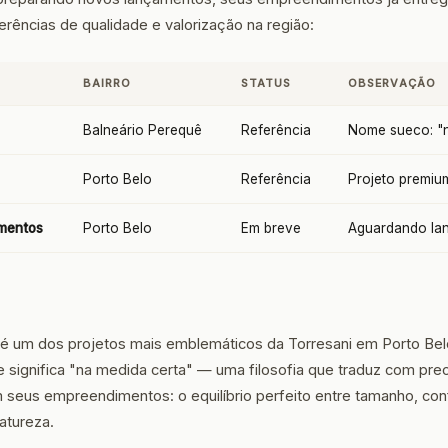
rências de qualidade e valorização na região:
O
BAIRRO
STATUS
OBSERVAÇÃO
Balneário Perequê
Referência
Nome sueco: "n
Porto Belo
Referência
Projeto premiu
mentos
Porto Belo
Em breve
Aguardando la
é um dos projetos mais emblemáticos da Torresani em Porto Be
 significa "na medida certa" — uma filosofia que traduz com pre
 seus empreendimentos: o equilíbrio perfeito entre tamanho, con
atureza.