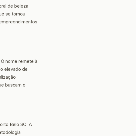
oral de beleza
ue se tornou
os empreendimentos
. O nome remete à
rão elevado de
alização
que buscam o
orto Belo SC. A
etodologia