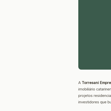
A
Torresani Empr
imobiliário catari
projetos residenci
investidores que 