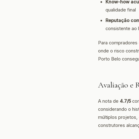
Know-how acu
qualidade final
Reputação co
consistente ao
Para compradores 
onde o risco const
Porto Belo consegu
Avaliação e 
A nota de
4.7/5
com
considerando o hi
múltiplos projetos
construtores alcan