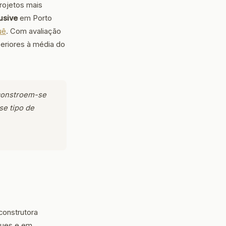
rojetos mais
usive
em Porto
uê
. Com avaliação
eriores à média do
constroem-se
se tipo de
construtora
gues e em