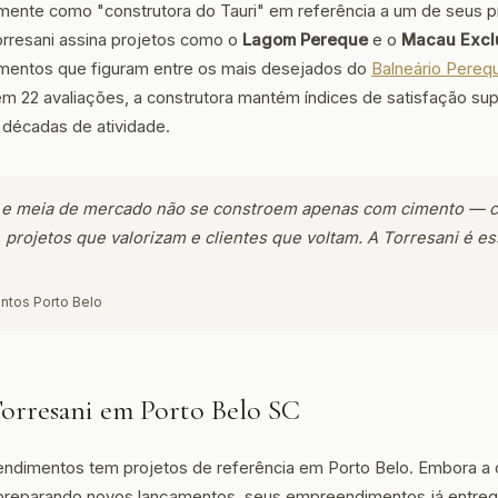
ente como "construtora do Tauri" em referência a um de seus p
rresani assina projetos como o
Lagom Pereque
e o
Macau Excl
entos que figuram entre os mais desejados do
Balneário Pereq
 22 avaliações, a construtora mantém índices de satisfação sup
décadas de atividade.
 e meia de mercado não se constroem apenas com cimento — 
 projetos que valorizam e clientes que voltam. A Torresani é es
ntos Porto Belo
Torresani em Porto Belo SC
ndimentos tem projetos de referência em Porto Belo. Embora a 
 preparando novos lançamentos, seus empreendimentos já entre