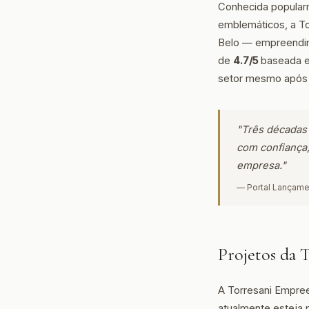
Conhecida popularm
emblemáticos, a To
Belo — empreendim
de
4.7/5
baseada em
setor mesmo após 
"Três décadas
com confiança,
empresa."
— Portal Lançame
Projetos da 
A Torresani Empree
atualmente esteja