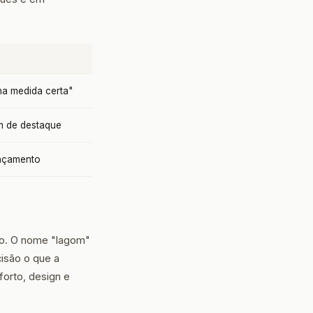
a medida certa"
m de destaque
nçamento
lo. O nome "lagom"
cisão o que a
forto, design e