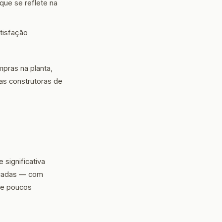
que se reflete na
tisfação
pras na planta,
as construtoras de
significativa
écadas — com
que poucos