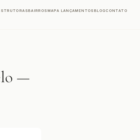
NSTRUTORAS
BAIRROS
MAPA LANÇAMENTOS
BLOG
CONTATO
elo —