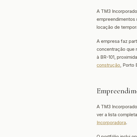
A TM3 Incorporador
empreendimentos r
locação de temporad
A empresa faz par
concentração que r
à BR-101, proximi
construção
, Porto
Empreendime
A TM3 Incorporado
ver a lista complet
Incorporadora
.
O portfólio inclui