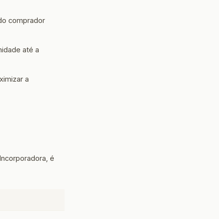
 do comprador
idade até a
imizar a
Incorporadora, é