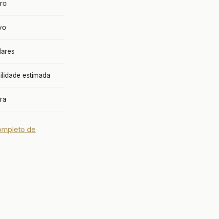
rro
vo
lares
lidade estimada
ora
ompleto de