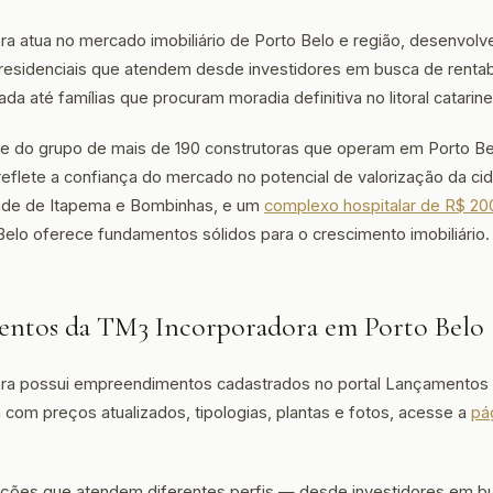
a atua no mercado imobiliário de Porto Belo e região, desenvol
esidenciais que atendem desde investidores em busca de rentab
a até famílias que procuram moradia definitiva no litoral catarin
te do grupo de mais de 190 construtoras que operam em Porto B
eflete a confiança do mercado no potencial de valorização da c
dade de Itapema e Bombinhas, e um
complexo hospitalar de R$ 20
 Belo oferece fundamentos sólidos para o crescimento imobiliário.
ntos da TM3 Incorporadora em Porto Belo
ra possui empreendimentos cadastrados no portal Lançamentos 
a com preços atualizados, tipologias, plantas e fotos, acesse a
pá
 opções que atendem diferentes perfis — desde investidores em b