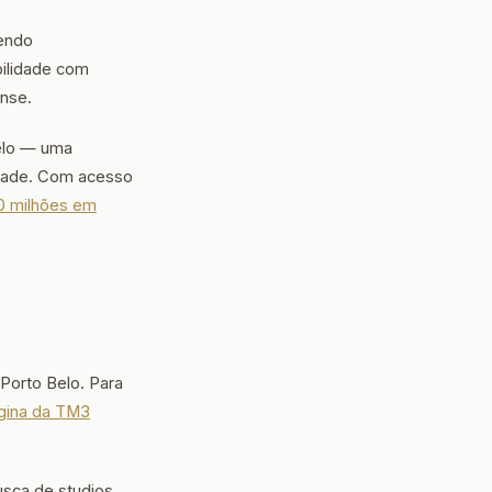
vendo
ilidade com
ense.
elo — uma
idade. Com acesso
0 milhões em
Porto Belo. Para
gina da TM3
usca de studios