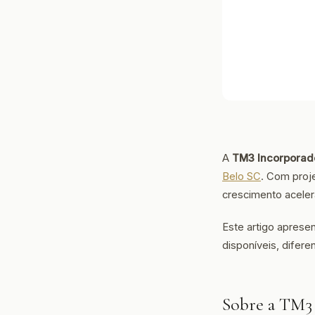
A
TM3 Incorporad
Belo SC
. Com proj
crescimento acele
Este artigo aprese
disponíveis, difer
Sobre a TM3