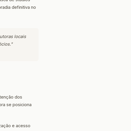
adia definitiva no
utoras locais
cios."
atenção dos
ora se posiciona
ização e acesso