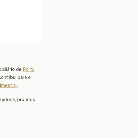
biliário de
Porto
ntribui para o
imestral
.
jetória, projetos