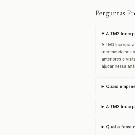
Perguntas F
A TM3 Incorp
A TM3 Incorporad
recomendamos ver
anteriores e vis
ajudar nessa anál
Quais empree
A TM3 Incorp
Qual a faixa