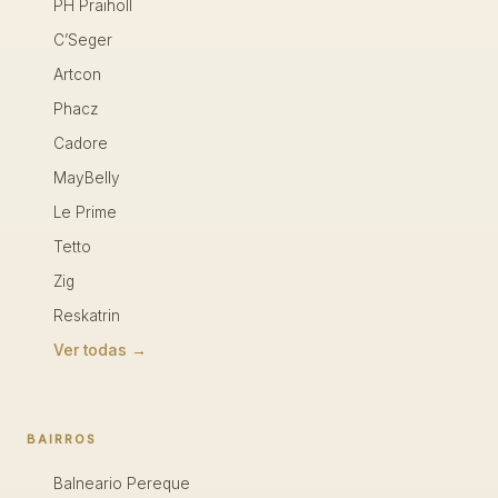
PH Praiholl
C’Seger
Artcon
Phacz
Cadore
MayBelly
Le Prime
Tetto
Zig
Reskatrin
Ver todas →
BAIRROS
Balneario Pereque