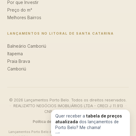
Por que Investir
Preço do m²
Melhores Bairros
LANÇAMENTOS NO LITORAL DE SANTA CATARINA
Balneário Camboriú
Itapema
Praia Brava
Camboriú
© 2026 Lançamentos Porto Belo. Todos os direitos reservados.
· REALIZATTO NEGÓCIOS IMOBILIÁRIOS LTDA - CRECI J 11.913 ·
CNPJ: 47.911.046/0001-26
Quer receber a
tabela de preços
Política de Privacidade
atualizada
·
Termos de Uso
dos lançamentos de
Porto Belo? Me chama!
Lançamentos Porto Belo é um portal de divulgação de empreendimentos