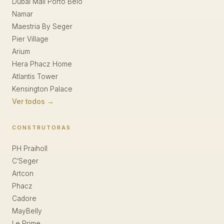
Dubai Mall Porto Belo
Namar
Maestria By Seger
Pier Village
Arium
Hera Phacz Home
Atlantis Tower
Kensington Palace
Ver todos →
CONSTRUTORAS
PH Praiholl
C’Seger
Artcon
Phacz
Cadore
MayBelly
Le Prime