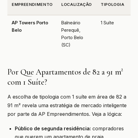
Á
EMPREENDIMENTO
LOCALIZAÇÃO
TIPOLOGIA
PR
AP Towers Porto
Balneário
1 Suíte
82
Belo
Perequê,
Porto Belo
(SC)
Por Que Apartamentos de 82 a 91 m²
com 1 Suíte?
A escolha de tipologia com 1 suíte em área de 82 a
91 m² revela uma estratégia de mercado inteligente
por parte da AP Empreendimentos. Veja a lógica:
Público de segunda residência:
compradores
que querem um apartamento de praia