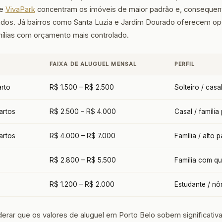
e
VivaPark
concentram os imóveis de maior padrão e, consequen
ados. Já bairros como Santa Luzia e Jardim Dourado oferecem o
mílias com orçamento mais controlado.
FAIXA DE ALUGUEL MENSAL
PERFIL
arto
R$ 1.500 – R$ 2.500
Solteiro / casa
artos
R$ 2.500 – R$ 4.000
Casal / famíli
artos
R$ 4.000 – R$ 7.000
Família / alto 
R$ 2.800 – R$ 5.500
Família com qu
R$ 1.200 – R$ 2.000
Estudante / nô
derar que os valores de aluguel em Porto Belo sobem significativ