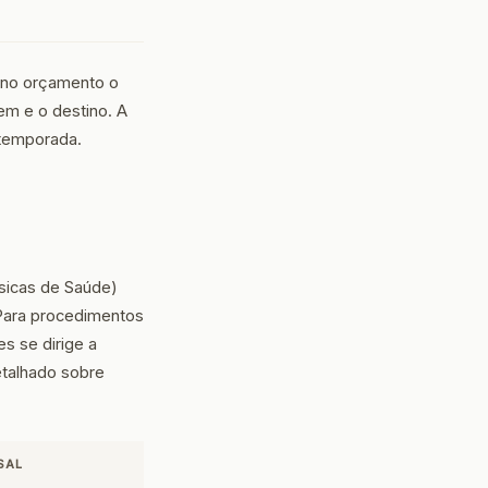
 no orçamento o
em e o destino. A
 temporada.
ásicas de Saúde)
 Para procedimentos
s se dirige a
etalhado sobre
SAL