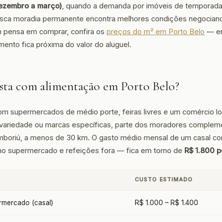
dezembro a março)
, quando a demanda por imóveis de temporada
ca moradia permanente encontra melhores condições negocian
m pensa em comprar, confira os
preços do m² em Porto Belo
— em
mento fica próxima do valor do aluguel.
sta com alimentação em Porto Belo?
om supermercados de médio porte, feiras livres e um comércio lo
 variedade ou marcas específicas, parte dos moradores complem
boriú, a menos de 30 km. O gasto médio mensal de um casal c
no supermercado e refeições fora — fica em torno de
R$ 1.800 
CUSTO ESTIMADO
mercado (casal)
R$ 1.000 – R$ 1.400