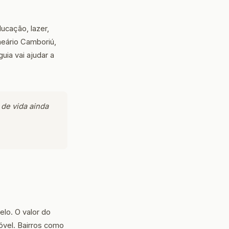
ucação, lazer,
neário Camboriú,
uia vai ajudar a
 de vida ainda
lo. O valor do
óvel. Bairros como