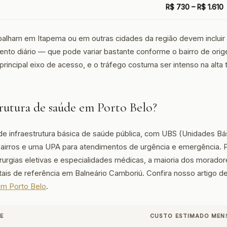
R$ 730 – R$ 1.610
alham em Itapema ou em outras cidades da região devem incluir
nto diário — que pode variar bastante conforme o bairro de orig
principal eixo de acesso, e o tráfego costuma ser intenso na alta
rutura de saúde em Porto Belo?
de infraestrutura básica de saúde pública, com UBS (Unidades B
 bairros e uma UPA para atendimentos de urgência e emergência.
rurgias eletivas e especialidades médicas, a maioria dos moradore
tais de referência em Balneário Camboriú. Confira nosso artigo d
em Porto Belo
.
E
CUSTO ESTIMADO MEN