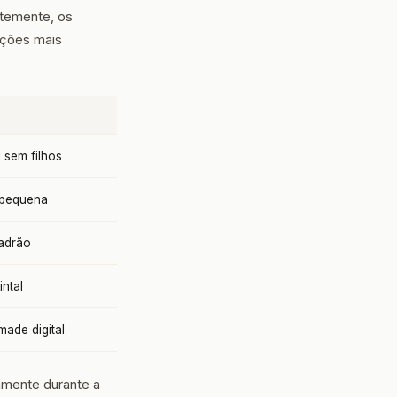
temente, os
pções mais
l sem filhos
a pequena
padrão
intal
made digital
amente durante a