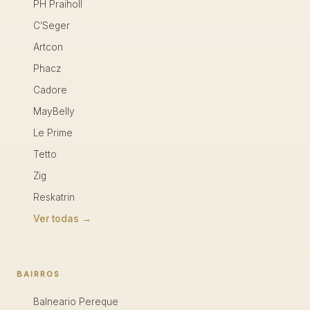
PH Praiholl
C’Seger
Artcon
Phacz
Cadore
MayBelly
Le Prime
Tetto
Zig
Reskatrin
Ver todas →
BAIRROS
Balneario Pereque