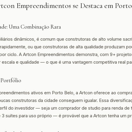
rtcon Empreendimentos se Destaca em Porto
ade: Uma Combinação Rara
iários dinâmicos, é comum que construtoras de alto volume sacr
 rapidamente, ou que construtoras de alta qualidade produzam p
or ciclo. A Artcon Empreendimentos demonstra, com 9+ projetos
r escala e qualidade — o que é uma vantagem competitiva real par
 Portfólio
reendimentos ativos em Porto Belo, a Artcon oferece ao compr
ucas construtoras da cidade conseguem igualar. Essa diversificaç
rfil do investidor — seja um comprador de studio para renda de
3 suítes para uso próprio — é provável que a Artcon tenha um p