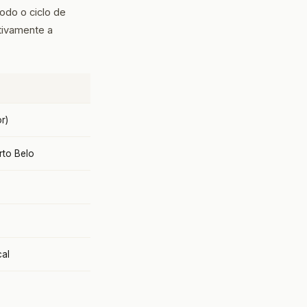
do o ciclo de
tivamente a
r)
rto Belo
al