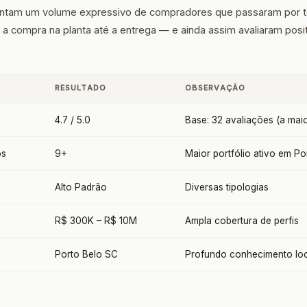
entam um volume expressivo de compradores que passaram por to
a compra na planta até a entrega — e ainda assim avaliaram posi
RESULTADO
OBSERVAÇÃO
4.7 / 5.0
Base: 32 avaliações (a maio
os
9+
Maior portfólio ativo em Po
Alto Padrão
Diversas tipologias
R$ 300K – R$ 10M
Ampla cobertura de perfis
Porto Belo SC
Profundo conhecimento loc