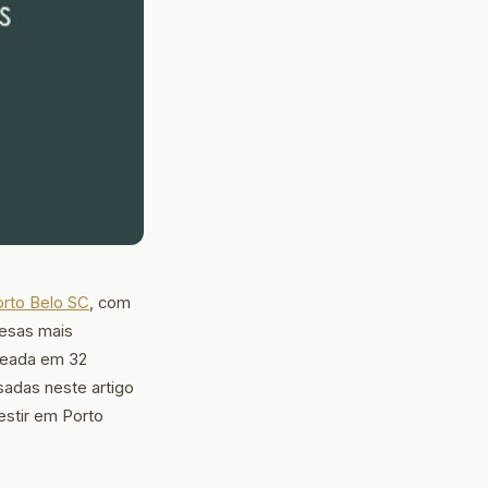
rto Belo SC
, com
resas mais
aseada em 32
sadas neste artigo
stir em Porto