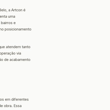
elo, a Artcon é
senta uma
bairros e
e no posicionamento
que atendem tanto
operação via
rão de acabamento
os em diferentes
e obra. Essa