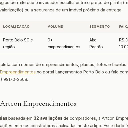
gios permite que o investidor escolha entre o preço de planta (m
 valorização) ou a segurança de um imóvel próximo da entrega.
LOCALIZAÇÃO
VOLUME
SEGMENTO
FAIX
Porto Belo SC e
9+
Alto
R$ 3
região
empreendimentos
Padrão
10.0
ompleta com nomes de empreendimentos, plantas, fotos e tabelas
n Empreendimentos
no portal Lançamentos Porto Belo ou fale com
) 99170-2508.
a Artcon Empreendimentos
elas
baseada em
32 avaliações
de compradores, a Artcon Empr
ações entre as construtoras analisadas neste artigo. Esse dado é 