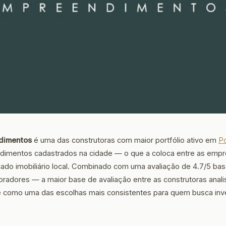
dimentos
é uma das construtoras com maior portfólio ativo em
Po
dimentos cadastrados na cidade — o que a coloca entre as emp
ado imobiliário local. Combinado com uma avaliação de 4.7/5 b
radores — a maior base de avaliação entre as construtoras anali
 como uma das escolhas mais consistentes para quem busca inve