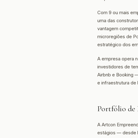
Com 9 ou mais emp
uma das construtor
vantagem competiti
microregiões de Po
estratégico dos e
A empresa opera no
investidores de t
Airbnb e Booking 
e infraestrutura de
Portfólio d
A Artcon Empreend
estágios — desde 