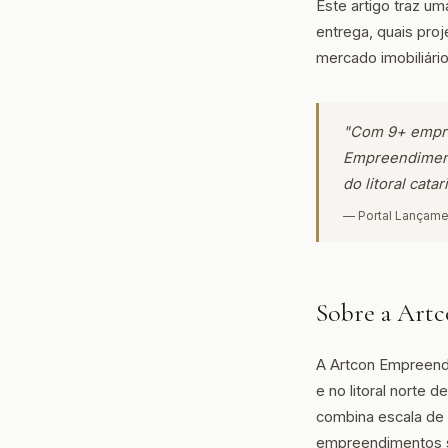
Este artigo traz u
entrega, quais proj
mercado imobiliári
"Com 9+ empree
Empreendiment
do litoral cata
— Portal Lançame
Sobre a Art
A Artcon Empreend
e no litoral norte
combina escala de
empreendimentos s