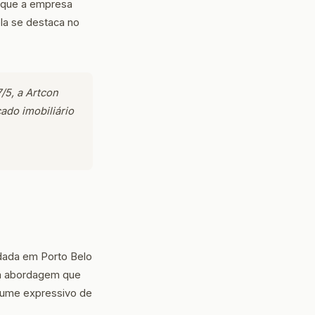
o que a empresa
ela se destaca no
/5, a Artcon
do imobiliário
dada em Porto Belo
uma abordagem que
lume expressivo de