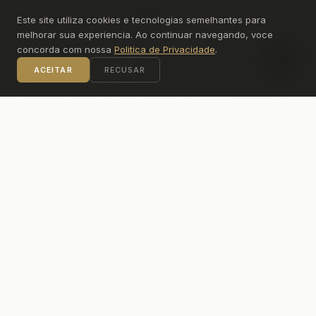
Ventus
pelo WhatsApp!
Este site utiliza cookies e tecnologias semelhantes para
melhorar sua experiencia. Ao continuar navegando, voce
concorda com nossa
Politica de Privacidade
.
PLANTAS E TIPOLOGIAS
ACEITAR
RECUSAR
Plantas e tipologias disponíveis mediante
solicitação.
Solicitar plantas
INFRAESTRUTURA & LAZER
Ventus