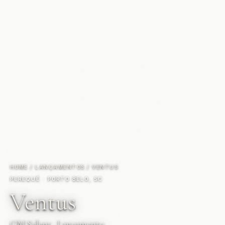
HOME
/
LANÇAMENTOS
/
VENTUS
PEREQUÊ · PORTO BELO, SC
Ventus
GM Selent · Lançamento