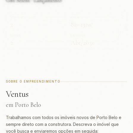
SUÍTES
ÁREA
2
82–132
m²
VAGAS
ENTREGA
2
Abr/2031
SOBRE O EMPREENDIMENTO
Ventus
em Porto Belo
Trabalhamos com todos os imóveis novos de Porto Belo e
sempre direto com a construtora. Descreva o imóvel que
você busca e enviaremos opções em seguida: