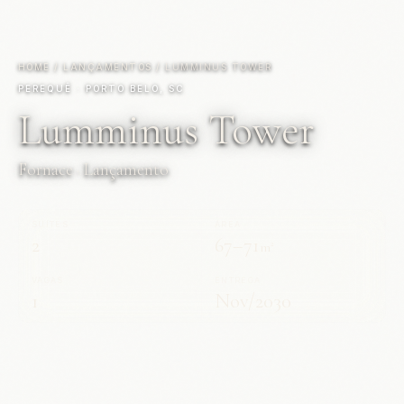
HOME
/
LANÇAMENTOS
/
LUMMINUS TOWER
PEREQUÊ · PORTO BELO, SC
Lumminus Tower
Fornace · Lançamento
SUÍTES
ÁREA
2
67–71
m²
VAGAS
ENTREGA
1
Nov/2030