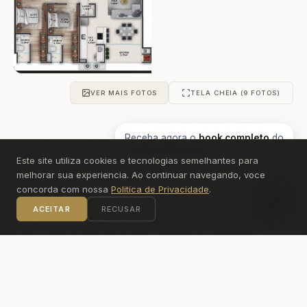
VER MAIS FOTOS
TELA CHEIA (9 FOTOS)
Receba agora o
book completo
do
Edifício Imperador
pelo WhatsApp!
ÁREA DE LAZER · FOTOS
Este site utiliza cookies e tecnologias semelhantes para
melhorar sua experiencia. Ao continuar navegando, voce
concorda com nossa
Politica de Privacidade
.
ACEITAR
RECUSAR
Fotos da área de lazer disponíveis mediante
solicitação.
Solicitar material completo