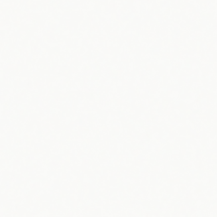
HOME
/
LANÇAMENTOS
/
BAÍA RICA RESIDENCE
PEREQUÊ · PORTO BELO, SC
Baía Rica R
GPC · Lançamento