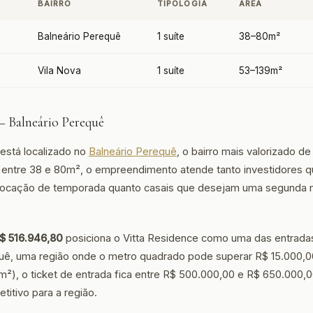
O
BAIRRO
TIPOLOGIA
ÁREA
Balneário Perequê
1 suíte
38–80m²
Vila Nova
1 suíte
53–139m²
— Balneário Perequê
está localizado no
Balneário Perequê
, o bairro mais valorizado d
e entre 38 e 80m², o empreendimento atende tanto investidores 
locação de temporada quanto casais que desejam uma segunda 
$ 516.946,80
posiciona o Vitta Residence como uma das entrada
uê, uma região onde o metro quadrado pode superar R$ 15.000,0
), o ticket de entrada fica entre R$ 500.000,00 e R$ 650.000,
titivo para a região.