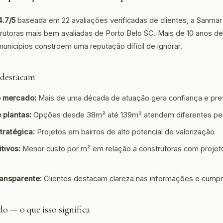
4.7/5
baseada em 22 avaliações verificadas de clientes, a Sanm
trutoras mais bem avaliadas de Porto Belo SC. Mais de 10 anos d
unicípios constroem uma reputação difícil de ignorar.
s destacam
e mercado:
Mais de uma década de atuação gera confiança e prev
 plantas:
Opções desde 38m² até 139m² atendem diferentes per
tratégica:
Projetos em bairros de alto potencial de valorização
tivos:
Menor custo por m² em relação a construtoras com projeto
ansparente:
Clientes destacam clareza nas informações e cump
o — o que isso significa