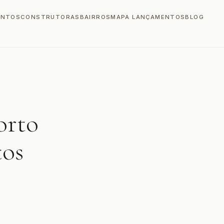
ENTOS
CONSTRUTORAS
BAIRROS
MAPA LANÇAMENTOS
BLOG
orto
tos