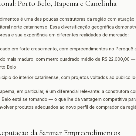
onal: Porto Belo, Itapema e Canelinha
imentos é uma das poucas construtoras da região com atuaçã
litoral norte catarinense. Essa diversificação geográfica demonst
resa e sua experiência em diferentes realidades de mercado:
ado em forte crescimento, com empreendimentos no Perequê e
o mais maduro, com metro quadrado médio de R$ 22.000,00 — r
rto Belo
cípio do interior catarinense, com projetos voltados ao público lo
apema, em particular, é um diferencial relevante: a construtora 
Belo está se tornando — o que lhe dá vantagem competitiva para
volver produtos adequados ao novo perfil de comprador da regi
 Reputação da Sanmar Empreendimentos