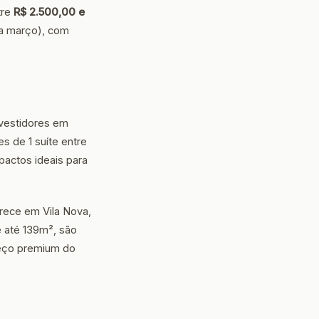
tre
R$ 2.500,00 e
a março), com
nvestidores em
s de 1 suíte entre
actos ideais para
rece em Vila Nova,
 até 139m², são
reço premium do