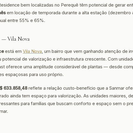
Residence bem localizadas no Perequê têm potencial de gerar en
mês
em locação de temporada durante a alta estação (dezembro 
ual entre 55% e 65%.
e — Vila Nova
ce
está em
Vila Nova
, um bairro que vem ganhando atenção de i
 potencial de valorização e infraestrutura crescente. Com unidade
ast oferece uma amplitude considerável de plantas — desde comp
es espaçosas para uso próprio.
$ 633.858,48
reflete a relação custo-benefício que a Sanmar ofe
ado ainda tem espaço para valorização. As unidades maiores, de
eressantes para famílias que buscam conforto e espaço sem o p
mar.