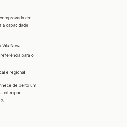
o comprovada em
ra a capacidade
 Vila Nova
eferência para o
cal e regional
conhece de perto um
 antecipar
ão.