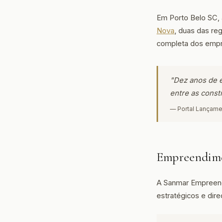
Em Porto Belo SC,
Nova
, duas das re
completa dos empre
"Dez anos de e
entre as const
— Portal Lançame
Empreendime
A Sanmar Empreend
estratégicos e dire