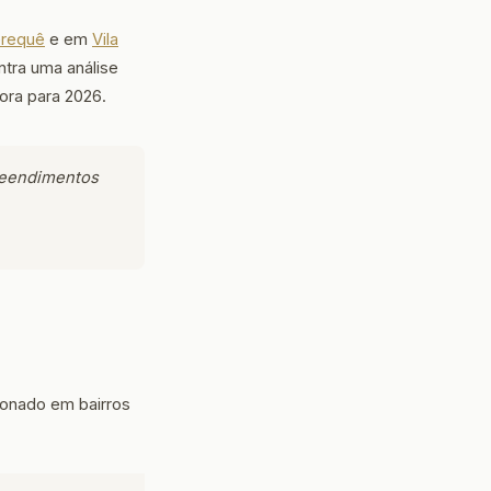
erequê
e em
Vila
ntra uma análise
ora para 2026.
preendimentos
ionado em bairros