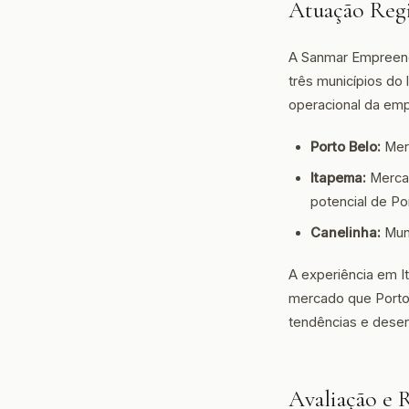
Atuação Regi
A Sanmar Empreend
três municípios do 
operacional da emp
Porto Belo:
Merc
Itapema:
Mercad
potencial de Po
Canelinha:
Muni
A experiência em It
mercado que Porto 
tendências e desen
Avaliação e