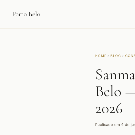
Porto Belo
HOME
›
BLOG
›
CON
Sanma
Belo —
2026
Publicado em 4 de j