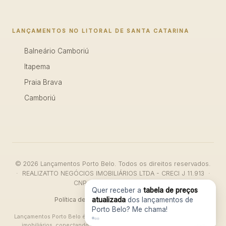
LANÇAMENTOS NO LITORAL DE SANTA CATARINA
Balneário Camboriú
Itapema
Praia Brava
Camboriú
© 2026 Lançamentos Porto Belo. Todos os direitos reservados.
· REALIZATTO NEGÓCIOS IMOBILIÁRIOS LTDA - CRECI J 11.913 ·
CNPJ: 47.911.046/0001-26
Quer receber a
tabela de preços
Política de Privacidade
·
Termos de Uso
atualizada
dos lançamentos de
Porto Belo? Me chama!
Lançamentos Porto Belo é um portal de divulgação de empreendimentos
imobiliários, conectando interessados às construtoras e corretores