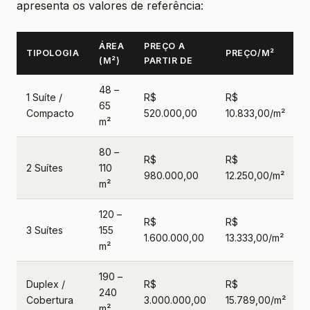
apresenta os valores de referência:
ÁREA
PREÇO A
TIPOLOGIA
PREÇO/M²
(M²)
PARTIR DE
48 –
1 Suíte /
R$
R$
65
Compacto
520.000,00
10.833,00/m²
m²
80 –
R$
R$
2 Suítes
110
980.000,00
12.250,00/m²
m²
120 –
R$
R$
3 Suítes
155
1.600.000,00
13.333,00/m²
m²
190 –
Duplex /
R$
R$
240
Cobertura
3.000.000,00
15.789,00/m²
m²