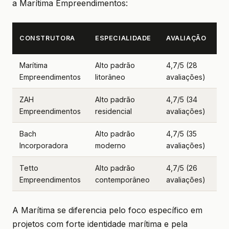
a Marítima Empreendimentos:
P
CONSTRUTORA
ESPECIALIDADE
AVALIAÇÃO
IN
Marítima
Alto padrão
4,7/5 (28
R
Empreendimentos
litorâneo
avaliações)
52
ZAH
Alto padrão
4,7/5 (34
R
Empreendimentos
residencial
avaliações)
48
Bach
Alto padrão
4,7/5 (35
R
Incorporadora
moderno
avaliações)
50
Tetto
Alto padrão
4,7/5 (26
R
Empreendimentos
contemporâneo
avaliações)
51
A Marítima se diferencia pelo foco específico em
projetos com forte identidade marítima e pela