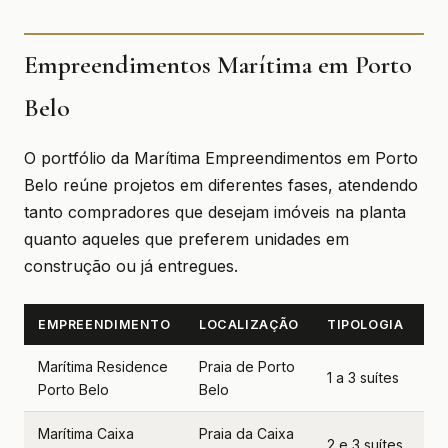
Empreendimentos Marítima em Porto
Belo
O portfólio da Marítima Empreendimentos em Porto
Belo reúne projetos em diferentes fases, atendendo
tanto compradores que desejam imóveis na planta
quanto aqueles que preferem unidades em
construção ou já entregues.
EMPREENDIMENTO
LOCALIZAÇÃO
TIPOLOGIA
S
Marítima Residence
Praia de Porto
L
1 a 3 suítes
Porto Belo
Belo
2
Marítima Caixa
Praia da Caixa
E
2 e 3 suítes