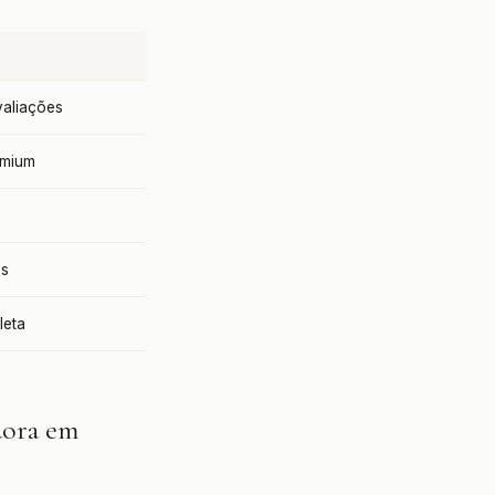
aliações
emium
as
leta
dora em