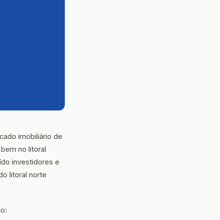
ado imobiliário de
bem no litoral
ído investidores e
 litoral norte
o: