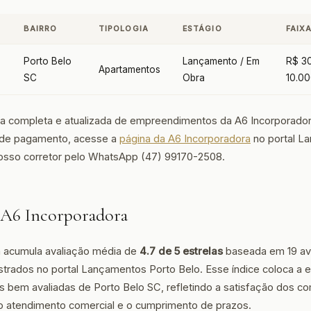
O
BAIRRO
TIPOLOGIA
ESTÁGIO
FAIX
Porto Belo
Lançamento / Em
R$ 3
Apartamentos
SC
Obra
10.0
ista completa e atualizada de empreendimentos da A6 Incorporado
 de pagamento, acesse a
página da A6 Incorporadora
no portal L
nosso corretor pelo WhatsApp (47) 99170-2508.
 A6 Incorporadora
a acumula avaliação média de
4.7 de 5 estrelas
baseada em 19 av
rados no portal Lançamentos Porto Belo. Esse índice coloca a 
s bem avaliadas de Porto Belo SC, refletindo a satisfação dos 
o atendimento comercial e o cumprimento de prazos.