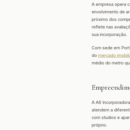
A empresa opera co
envolvimento de ar
próximo dos compr
reflete nas avalia
sua incorporação.
Com sede em Porto
do
mercado imobiliá
médio do metro qu
Empreendime
A A6 Incorporadora
atendem a diferen
com studios e apar
próprio.