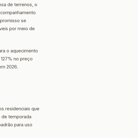
sa de terrenos, o
 o acompanhamento
mpromisso se
óveis por meio de
ara o aquecimento
a 127% no preço
em 2026.
os residenciais que
a de temporada
padrão para uso