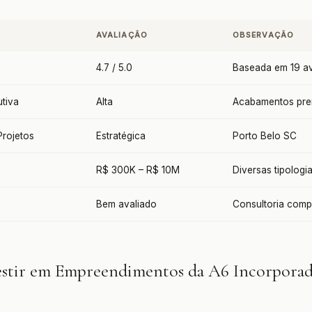
AVALIAÇÃO
OBSERVAÇÃO
4.7 / 5.0
Baseada em 19 av
tiva
Alta
Acabamentos pr
Projetos
Estratégica
Porto Belo SC
R$ 300K – R$ 10M
Diversas tipologi
Bem avaliado
Consultoria comp
estir em Empreendimentos da A6 Incorpora