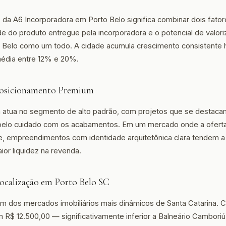
s da A6 Incorporadora em Porto Belo significa combinar dois fator
dade do produto entregue pela incorporadora e o potencial de valo
to Belo como um todo. A cidade acumula crescimento consistente 
média entre 12% e 20%.
 Posicionamento Premium
 atua no segmento de alto padrão, com projetos que se destaca
elo cuidado com os acabamentos. Em um mercado onde a oferta
, empreendimentos com identidade arquitetônica clara tendem a 
ior liquidez na revenda.
Localização em Porto Belo SC
um dos mercados imobiliários mais dinâmicos de Santa Catarina.
R$ 12.500,00 — significativamente inferior a Balneário Cambori